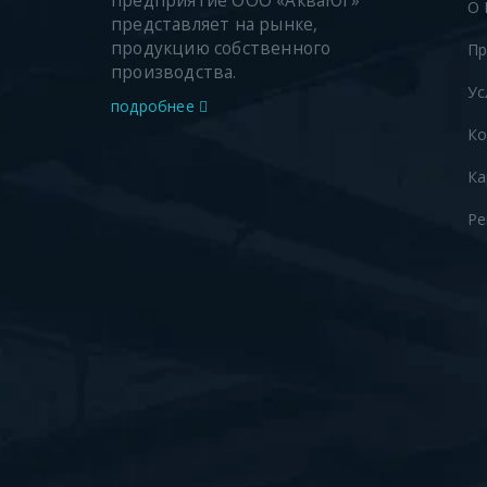
предприятие ООО «АкваЮг»
О 
представляет на рынке,
продукцию собственного
Пр
производства.
Ус
подробнее
Ко
Ка
Ре