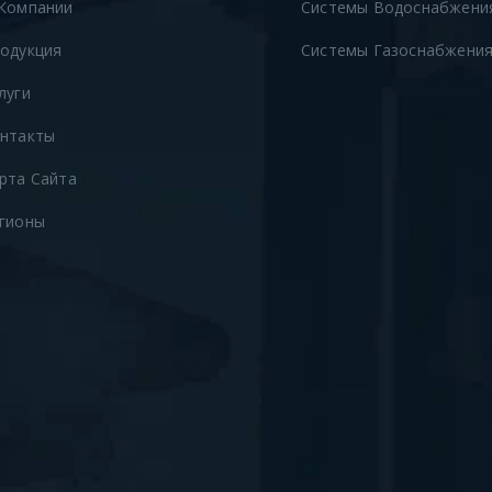
Компании
Системы Водоснабжени
одукция
Системы Газоснабжени
луги
нтакты
рта Сайта
гионы