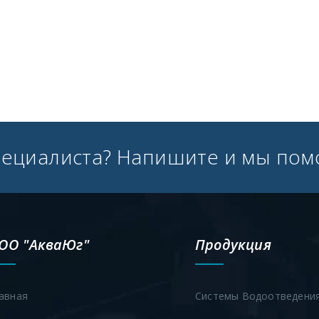
пециалиста? Напишите и мы пом
ОО "АкваЮг"
Продукция
авная
Системы Водоотведени