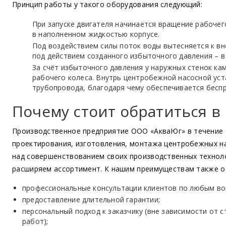
Принцип работы у такого оборудования следующий:
При запуске двигателя начинается вращение рабочег
в наполненном жидкостью корпусе.
Под воздействием силы поток воды вытесняется к вн
под действием созданного избыточного давления – в
За счёт избыточного давления у наружных стенок ка
рабочего колеса. Внутрь центробежной насосной ус
трубопровода, благодаря чему обеспечивается бесп
Почему стоит обратиться 
Производственное предприятие ООО
«АкваЮг
» в течение
проектирования, изготовления, монтажа центробежных н
над совершенствованием своих производственных технол
расширяем ассортимент. К нашим преимуществам также о
профессиональные консультации клиентов по любым воп
предоставление длительной гарантии;
персональный подход к заказчику
(вне
зависимости от с
работ);