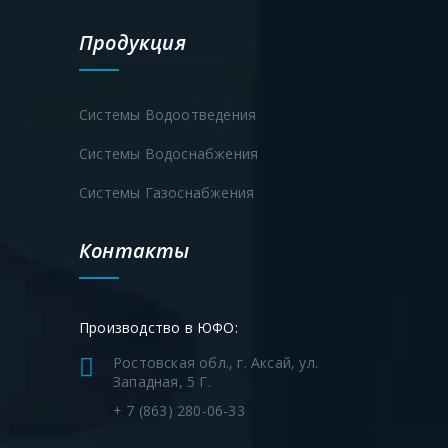
Продукция
Системы Водоотведения
Системы Водоснабжения
Значение,
Системы Газоснабжения
Наименование ЦВ-СН ПЭ 100
SDR11 AU
d
d
1
Контакты
ЦВ-СН 32/25
«Г
-образный» ПЭ 100
32
Ду
Производство в ЮФО:
SDR11 AU
Ростовская обл., г. Аксай, ул.
Западная, 5 Г.
ЦВ-СН 40/32
«Г
-образный» ПЭ 100
40
Ду
+ 7 (863) 280-06-33
SDR11 AU