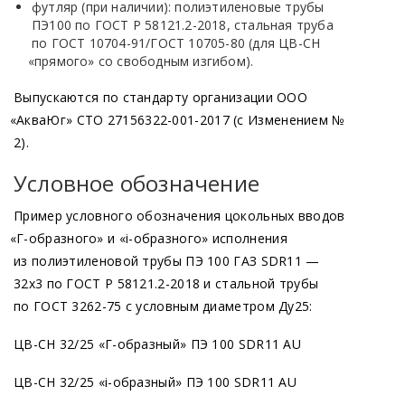
футляр
(при
наличии): полиэтиленовые трубы
ПЭ100 по ГОСТ Р 58121.2-2018, стальная труба
по ГОСТ 10704-91/ГОСТ 10705-80
(для
ЦВ-СН
«прямого
» со свободным изгибом).
Продукция
Выпускаются по стандарту организации ООО
Цокольный ввод
«АкваЮг
» СТО 27156322-001-2017
(с
Изменением №
2).
Условное обозначение
Пример условного обозначения цокольных вводов
«Г
-образного» и
«i
-образного» исполнения
из полиэтиленовой трубы ПЭ 100 ГАЗ SDR11 —
32х3 по ГОСТ Р 58121.2-2018 и стальной трубы
по ГОСТ 3262-75 с условным диаметром Ду25:
ЦВ-СН 32/25
«Г
-образный» ПЭ 100 SDR11 AU
ЦВ-СН 32/25
«i
-образный» ПЭ 100 SDR11 AU