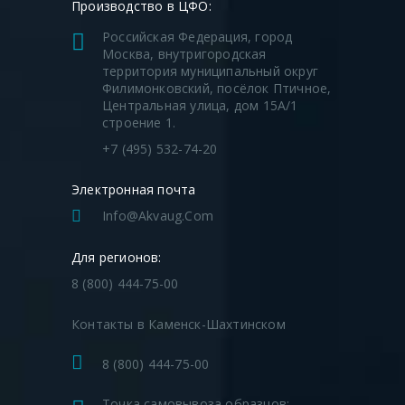
Производство в ЦФО:
ЦВ-СН 50/40
«Г
-образный» ПЭ 100
50
Ду
Российская Федерация, город
SDR11 AU
Москва, внутригородская
территория муниципальный округ
ЦВ-СН 63/57
«Г
-образный» ПЭ 100
Филимонковский, посёлок Птичное,
63
57
Центральная улица, дом 15А/1
SDR11 AU
строение 1.
+7 (495) 532-74-20
ЦВ-СН 75/76
«Г
-образный» ПЭ 100
75
76
SDR11 AU
Электронная почта
Info@akvaug.com
ЦВ-СН 90/89
«Г
-образный» ПЭ 100
90
89
SDR11 AU
Для регионов:
8 (800) 444-75-00
ЦВ-СН 110/108
«Г
-образный»
110
10
ПЭ 100 SDR11 AU
Контакты в Каменск-Шахтинском
8 (800) 444-75-00
Точка самовывоза образцов: