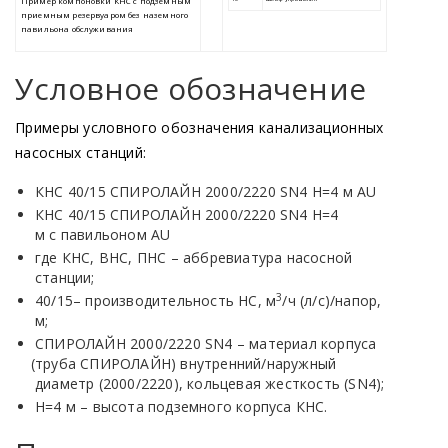
Условное обозначение
Примеры условного обозначения канализационных
насосных станций:
КНС 40/15 СПИРОЛАЙН 2000/2220 SN4 Н=4 м AU
КНС 40/15 СПИРОЛАЙН 2000/2220 SN4 Н=4
м с павильоном AU
где КНС, ВНС, ПНС – аббревиатура насосной
станции;
3
40/15– производительность НС, м
/ч
(л
/с)/напор,
м;
СПИРОЛАЙН 2000/2220 SN4 – материал корпуса
(труба
СПИРОЛАЙН) внутренний/наружный
диаметр
(2000
/2220), кольцевая жесткость
(SN4
);
Н=4 м – высота подземного корпуса КНС.