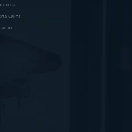
нтакты
рта Сайта
гионы