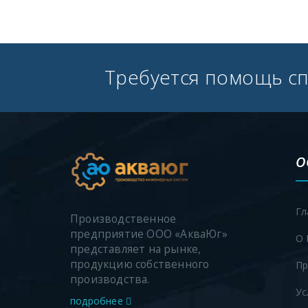
Требуется помощь с
О
Гл
Производственное
предприятие ООО «АкваЮг»
О 
представляет на рынке,
продукцию собственного
Пр
производства.
Ус
подробнее