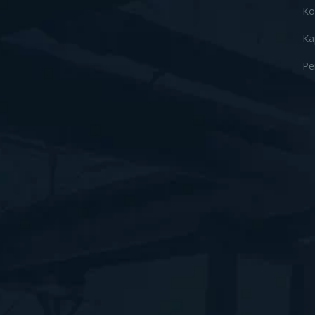
Ко
Ка
Ре