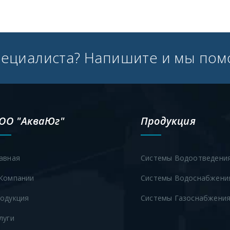
пециалиста? Напишите и мы пом
ОО "АкваЮг"
Продукция
авная
Системы Водоотведени
Компании
Системы Водоснабжени
одукция
Системы Газоснабжени
луги