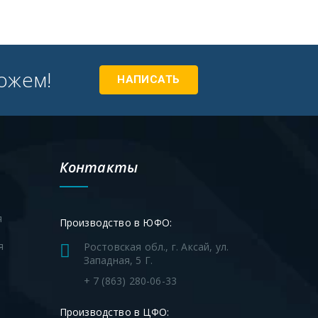
ожем!
НАПИСАТЬ
Контакты
я
Производство в ЮФО:
я
Ростовская обл., г. Аксай, ул.
Западная, 5 Г.
я
+ 7 (863) 280-06-33
Производство в ЦФО: